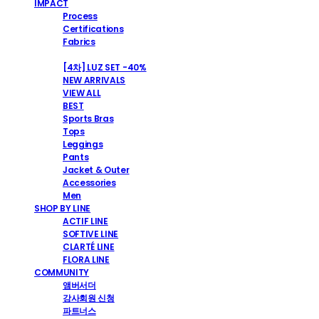
IMPACT
Process
Certifications
Fabrics
SHOP
[4차] LUZ SET -40%
NEW ARRIVALS
VIEW ALL
BEST
Sports Bras
Tops
Leggings
Pants
Jacket & Outer
Accessories
Men
SHOP BY LINE
ACTIF LINE
SOFTIVE LINE
CLARTÉ LINE
FLORA LINE
COMMUNITY
앰버서더
강사회원 신청
파트너스