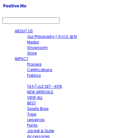
ABOUT US
Our Philosophy | 우리의 철학
Media
Showroom
Store
IMPACT
Process
Certifications
Fabrics
SHOP
[4차] LUZ SET -40%
NEW ARRIVALS
VIEW ALL
BEST
Sports Bras
Tops
Leggings
Pants
Jacket & Outer
Accessories