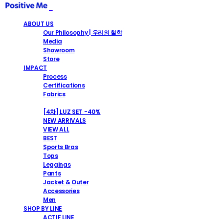
ABOUT US
Our Philosophy | 우리의 철학
Media
Showroom
Store
IMPACT
Process
Certifications
Fabrics
SHOP
[4차] LUZ SET -40%
NEW ARRIVALS
VIEW ALL
BEST
Sports Bras
Tops
Leggings
Pants
Jacket & Outer
Accessories
Men
SHOP BY LINE
ACTIF LINE