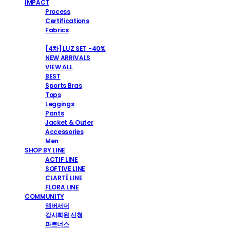
IMPACT
Process
Certifications
Fabrics
SHOP
[4차] LUZ SET -40%
NEW ARRIVALS
VIEW ALL
BEST
Sports Bras
Tops
Leggings
Pants
Jacket & Outer
Accessories
Men
SHOP BY LINE
ACTIF LINE
SOFTIVE LINE
CLARTÉ LINE
FLORA LINE
COMMUNITY
앰버서더
강사회원 신청
파트너스