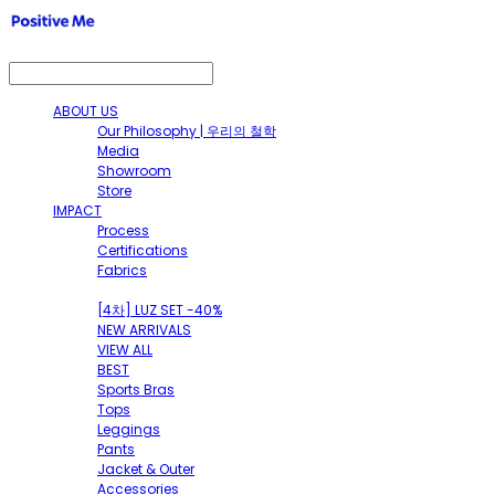
ABOUT US
Our Philosophy | 우리의 철학
Media
Showroom
Store
IMPACT
Process
Certifications
Fabrics
SHOP
[4차] LUZ SET -40%
NEW ARRIVALS
VIEW ALL
BEST
Sports Bras
Tops
Leggings
Pants
Jacket & Outer
Accessories