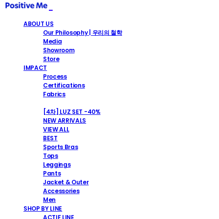
ABOUT US
Our Philosophy | 우리의 철학
Media
Showroom
Store
IMPACT
Process
Certifications
Fabrics
SHOP
[4차] LUZ SET -40%
NEW ARRIVALS
VIEW ALL
BEST
Sports Bras
Tops
Leggings
Pants
Jacket & Outer
Accessories
Men
SHOP BY LINE
ACTIF LINE