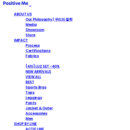
ABOUT US
Our Philosophy | 우리의 철학
Media
Showroom
Store
IMPACT
Process
Certifications
Fabrics
SHOP
[4차] LUZ SET -40%
NEW ARRIVALS
VIEW ALL
BEST
Sports Bras
Tops
Leggings
Pants
Jacket & Outer
Accessories
Men
SHOP BY LINE
ACTIF LINE