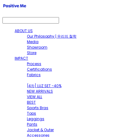
ABOUT US
Our Philosophy | 우리의 철학
Media
Showroom
Store
IMPACT
Process
Certifications
Fabrics
SHOP
[4차] LUZ SET -40%
NEW ARRIVALS
VIEW ALL
BEST
Sports Bras
Tops
Leggings
Pants
Jacket & Outer
Accessories