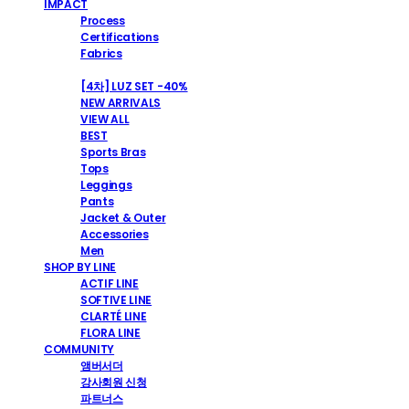
IMPACT
Process
Certifications
Fabrics
SHOP
[4차] LUZ SET -40%
NEW ARRIVALS
VIEW ALL
BEST
Sports Bras
Tops
Leggings
Pants
Jacket & Outer
Accessories
Men
SHOP BY LINE
ACTIF LINE
SOFTIVE LINE
CLARTÉ LINE
FLORA LINE
COMMUNITY
앰버서더
강사회원 신청
파트너스