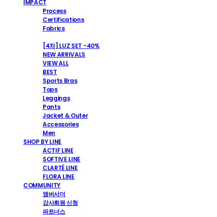
IMPACT
Process
Certifications
Fabrics
SHOP
[4차] LUZ SET -40%
NEW ARRIVALS
VIEW ALL
BEST
Sports Bras
Tops
Leggings
Pants
Jacket & Outer
Accessories
Men
SHOP BY LINE
ACTIF LINE
SOFTIVE LINE
CLARTÉ LINE
FLORA LINE
COMMUNITY
앰버서더
강사회원 신청
파트너스