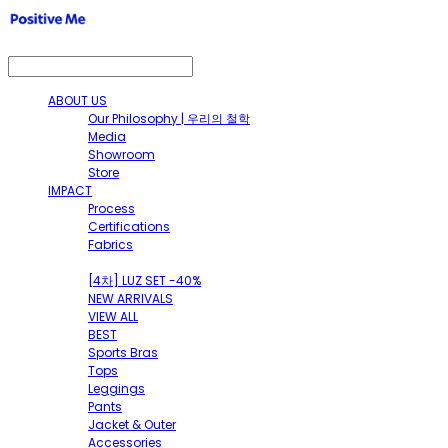
ABOUT US
Our Philosophy | 우리의 철학
Media
Showroom
Store
IMPACT
Process
Certifications
Fabrics
SHOP
[4차] LUZ SET -40%
NEW ARRIVALS
VIEW ALL
BEST
Sports Bras
Tops
Leggings
Pants
Jacket & Outer
Accessories