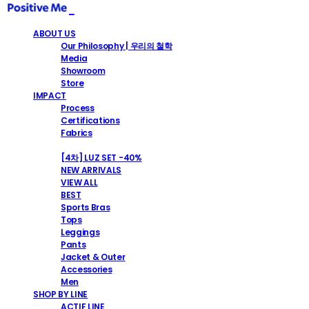
ABOUT US
Our Philosophy | 우리의 철학
Media
Showroom
Store
IMPACT
Process
Certifications
Fabrics
SHOP
[4차] LUZ SET -40%
NEW ARRIVALS
VIEW ALL
BEST
Sports Bras
Tops
Leggings
Pants
Jacket & Outer
Accessories
Men
SHOP BY LINE
ACTIF LINE