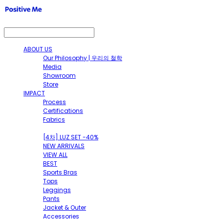
ABOUT US
Our Philosophy | 우리의 철학
Media
Showroom
Store
IMPACT
Process
Certifications
Fabrics
SHOP
[4차] LUZ SET -40%
NEW ARRIVALS
VIEW ALL
BEST
Sports Bras
Tops
Leggings
Pants
Jacket & Outer
Accessories