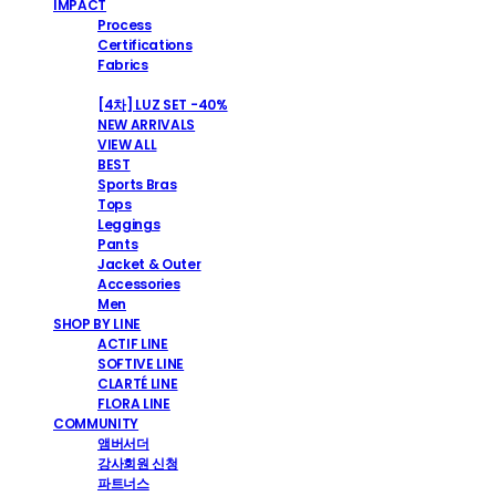
IMPACT
Process
Certifications
Fabrics
SHOP
[4차] LUZ SET -40%
NEW ARRIVALS
VIEW ALL
BEST
Sports Bras
Tops
Leggings
Pants
Jacket & Outer
Accessories
Men
SHOP BY LINE
ACTIF LINE
SOFTIVE LINE
CLARTÉ LINE
FLORA LINE
COMMUNITY
앰버서더
강사회원 신청
파트너스