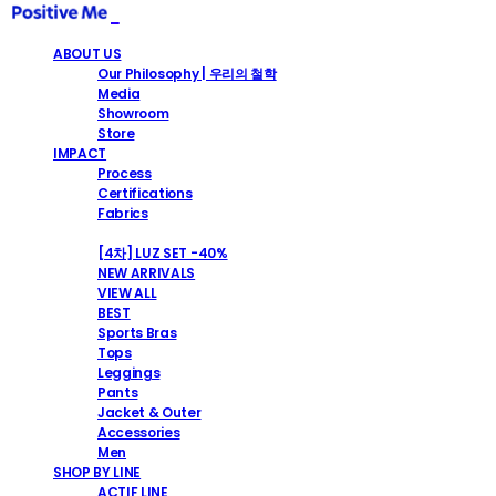
ABOUT US
Our Philosophy | 우리의 철학
Media
Showroom
Store
IMPACT
Process
Certifications
Fabrics
SHOP
[4차] LUZ SET -40%
NEW ARRIVALS
VIEW ALL
BEST
Sports Bras
Tops
Leggings
Pants
Jacket & Outer
Accessories
Men
SHOP BY LINE
ACTIF LINE