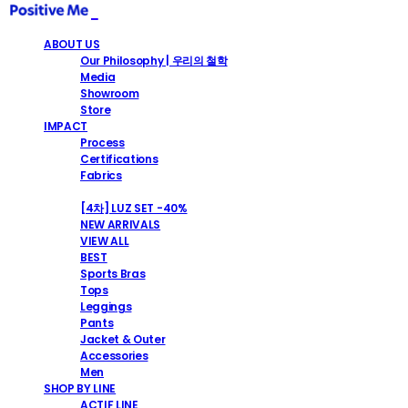
ABOUT US
Our Philosophy | 우리의 철학
Media
Showroom
Store
IMPACT
Process
Certifications
Fabrics
SHOP
[4차] LUZ SET -40%
NEW ARRIVALS
VIEW ALL
BEST
Sports Bras
Tops
Leggings
Pants
Jacket & Outer
Accessories
Men
SHOP BY LINE
ACTIF LINE