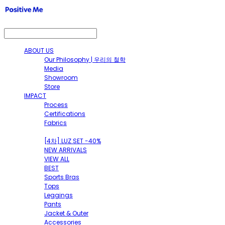
ABOUT US
Our Philosophy | 우리의 철학
Media
Showroom
Store
IMPACT
Process
Certifications
Fabrics
SHOP
[4차] LUZ SET -40%
NEW ARRIVALS
VIEW ALL
BEST
Sports Bras
Tops
Leggings
Pants
Jacket & Outer
Accessories