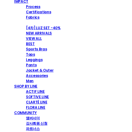
IMPACT
Process
Certifications
Fabrics
SHOP
[4차] LUZ SET -40%
NEW ARRIVALS
VIEW ALL
BEST
Sports Bras
Tops
Leggings
Pants
Jacket & Outer
Accessories
Men
SHOP BY LINE
ACTIF LINE
SOFTIVE LINE
CLARTÉ LINE
FLORA LINE
COMMUNITY
앰버서더
강사회원 신청
파트너스