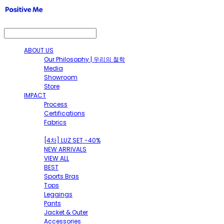
ABOUT US
Our Philosophy | 우리의 철학
Media
Showroom
Store
IMPACT
Process
Certifications
Fabrics
SHOP
[4차] LUZ SET -40%
NEW ARRIVALS
VIEW ALL
BEST
Sports Bras
Tops
Leggings
Pants
Jacket & Outer
Accessories