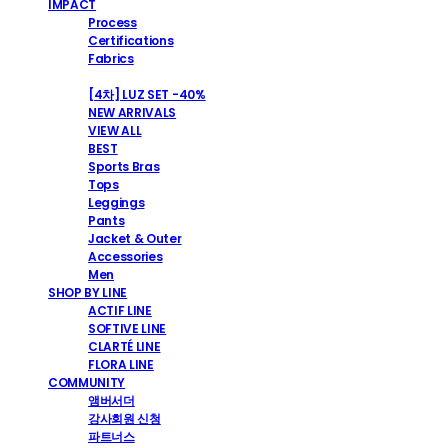
IMPACT
Process
Certifications
Fabrics
SHOP
[4차] LUZ SET -40%
NEW ARRIVALS
VIEW ALL
BEST
Sports Bras
Tops
Leggings
Pants
Jacket & Outer
Accessories
Men
SHOP BY LINE
ACTIF LINE
SOFTIVE LINE
CLARTÉ LINE
FLORA LINE
COMMUNITY
앰버서더
강사회원 신청
파트너스