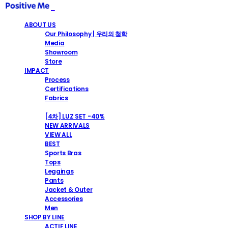
ABOUT US
Our Philosophy | 우리의 철학
Media
Showroom
Store
IMPACT
Process
Certifications
Fabrics
SHOP
[4차] LUZ SET -40%
NEW ARRIVALS
VIEW ALL
BEST
Sports Bras
Tops
Leggings
Pants
Jacket & Outer
Accessories
Men
SHOP BY LINE
ACTIF LINE