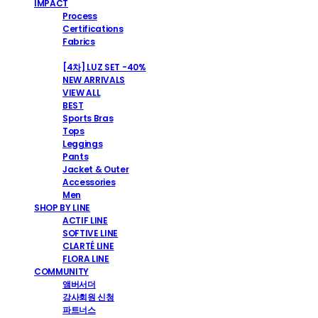
IMPACT
Process
Certifications
Fabrics
SHOP
[4차] LUZ SET -40%
NEW ARRIVALS
VIEW ALL
BEST
Sports Bras
Tops
Leggings
Pants
Jacket & Outer
Accessories
Men
SHOP BY LINE
ACTIF LINE
SOFTIVE LINE
CLARTÉ LINE
FLORA LINE
COMMUNITY
앰버서더
강사회원 신청
파트너스