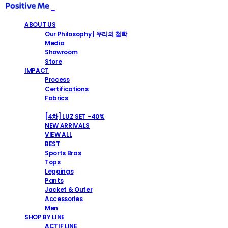
ABOUT US
Our Philosophy | 우리의 철학
Media
Showroom
Store
IMPACT
Process
Certifications
Fabrics
SHOP
[4차] LUZ SET -40%
NEW ARRIVALS
VIEW ALL
BEST
Sports Bras
Tops
Leggings
Pants
Jacket & Outer
Accessories
Men
SHOP BY LINE
ACTIF LINE