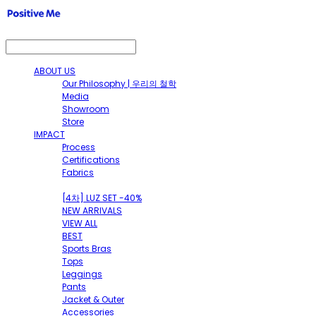
ABOUT US
Our Philosophy | 우리의 철학
Media
Showroom
Store
IMPACT
Process
Certifications
Fabrics
SHOP
[4차] LUZ SET -40%
NEW ARRIVALS
VIEW ALL
BEST
Sports Bras
Tops
Leggings
Pants
Jacket & Outer
Accessories