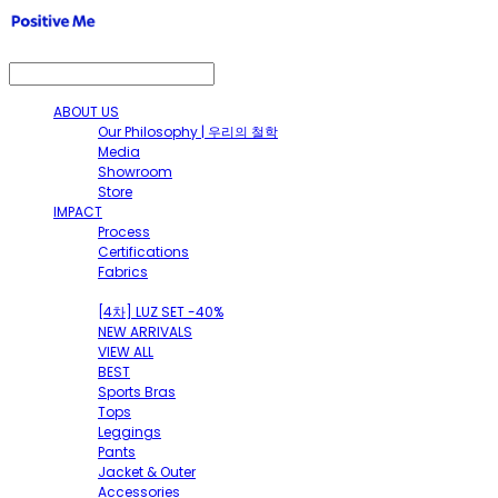
ABOUT US
Our Philosophy | 우리의 철학
Media
Showroom
Store
IMPACT
Process
Certifications
Fabrics
SHOP
[4차] LUZ SET -40%
NEW ARRIVALS
VIEW ALL
BEST
Sports Bras
Tops
Leggings
Pants
Jacket & Outer
Accessories