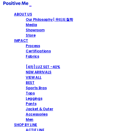
ABOUT US
Our Philosophy | 우리의 철학
Media
Showroom
Store
IMPACT
Process
Certifications
Fabrics
SHOP
[4차] LUZ SET -40%
NEW ARRIVALS
VIEW ALL
BEST
Sports Bras
Tops
Leggings
Pants
Jacket & Outer
Accessories
Men
SHOP BY LINE
ACTIF LINE