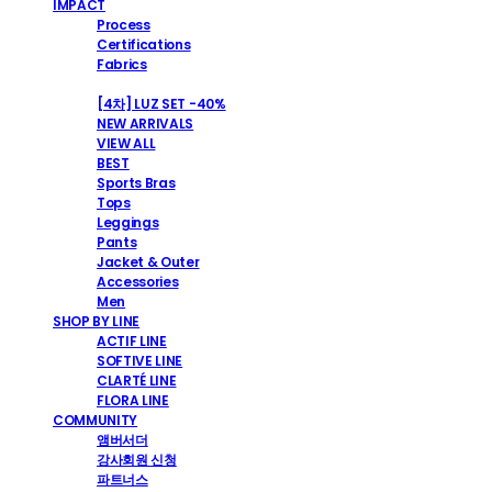
IMPACT
Process
Certifications
Fabrics
SHOP
[4차] LUZ SET -40%
NEW ARRIVALS
VIEW ALL
BEST
Sports Bras
Tops
Leggings
Pants
Jacket & Outer
Accessories
Men
SHOP BY LINE
ACTIF LINE
SOFTIVE LINE
CLARTÉ LINE
FLORA LINE
COMMUNITY
앰버서더
강사회원 신청
파트너스