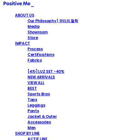
ABOUT US
Our Philosophy | 우리의 철학
Media
Showroom
Store
IMPACT
Process
Certifications
Fabrics
SHOP
[4차] LUZ SET -40%
NEW ARRIVALS
VIEW ALL
BEST
Sports Bras
Tops
Leggings
Pants
Jacket & Outer
Accessories
Men
SHOP BY LINE
ACTIF LINE