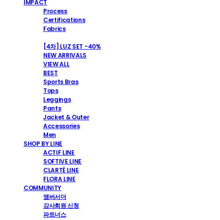
IMPACT
Process
Certifications
Fabrics
SHOP
[4차] LUZ SET -40%
NEW ARRIVALS
VIEW ALL
BEST
Sports Bras
Tops
Leggings
Pants
Jacket & Outer
Accessories
Men
SHOP BY LINE
ACTIF LINE
SOFTIVE LINE
CLARTÉ LINE
FLORA LINE
COMMUNITY
앰버서더
강사회원 신청
파트너스