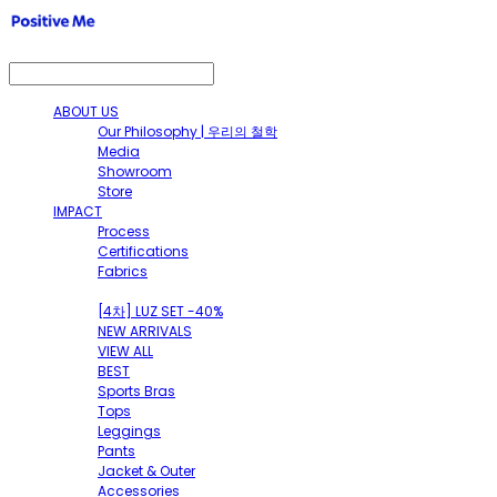
ABOUT US
Our Philosophy | 우리의 철학
Media
Showroom
Store
IMPACT
Process
Certifications
Fabrics
SHOP
[4차] LUZ SET -40%
NEW ARRIVALS
VIEW ALL
BEST
Sports Bras
Tops
Leggings
Pants
Jacket & Outer
Accessories