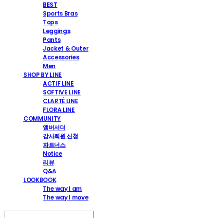
BEST
Sports Bras
Tops
Leggings
Pants
Jacket & Outer
Accessories
Men
SHOP BY LINE
ACTIF LINE
SOFTIVE LINE
CLARTÉ LINE
FLORA LINE
COMMUNITY
앰버서더
강사회원 신청
파트너스
Notice
리뷰
Q&A
LOOKBOOK
The way I am
The way I move