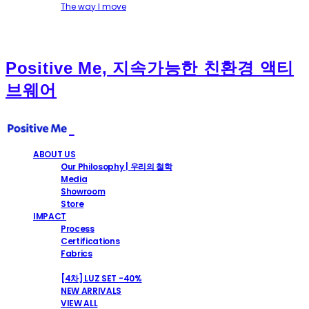
The way I move
Positive Me, 지속가능한 친환경 액티
브웨어
ABOUT US
Our Philosophy | 우리의 철학
Media
Showroom
Store
IMPACT
Process
Certifications
Fabrics
SHOP
[4차] LUZ SET -40%
NEW ARRIVALS
VIEW ALL