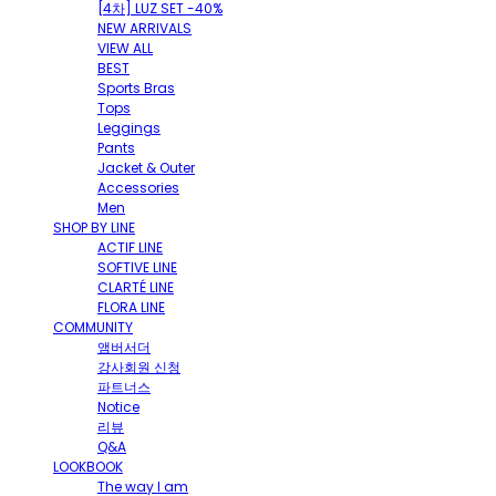
[4차] LUZ SET -40%
NEW ARRIVALS
VIEW ALL
BEST
Sports Bras
Tops
Leggings
Pants
Jacket & Outer
Accessories
Men
SHOP BY LINE
ACTIF LINE
SOFTIVE LINE
CLARTÉ LINE
FLORA LINE
COMMUNITY
앰버서더
강사회원 신청
파트너스
Notice
리뷰
Q&A
LOOKBOOK
The way I am