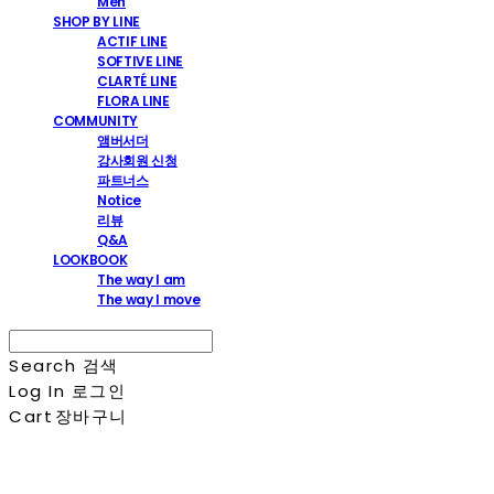
Men
SHOP BY LINE
ACTIF LINE
SOFTIVE LINE
CLARTÉ LINE
FLORA LINE
COMMUNITY
앰버서더
강사회원 신청
파트너스
Notice
리뷰
Q&A
LOOKBOOK
The way I am
The way I move
Search
검색
Log In
로그인
Cart
장바구니