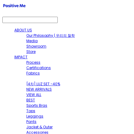
ABOUT US
Our Philosophy | 우리의 철학
Media
Showroom
Store
IMPACT
Process
Certifications
Fabrics
SHOP
[4차] LUZ SET -40%
NEW ARRIVALS
VIEW ALL
BEST
Sports Bras
Tops
Leggings
Pants
Jacket & Outer
Accessories