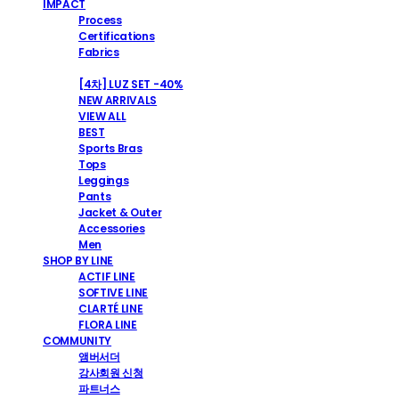
IMPACT
Process
Certifications
Fabrics
SHOP
[4차] LUZ SET -40%
NEW ARRIVALS
VIEW ALL
BEST
Sports Bras
Tops
Leggings
Pants
Jacket & Outer
Accessories
Men
SHOP BY LINE
ACTIF LINE
SOFTIVE LINE
CLARTÉ LINE
FLORA LINE
COMMUNITY
앰버서더
강사회원 신청
파트너스