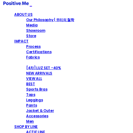
ABOUT US
Our Philosophy | 우리의 철학
Media
Showroom
Store
IMPACT
Process
Certifications
Fabrics
SHOP
[4차] LUZ SET -40%
NEW ARRIVALS
VIEW ALL
BEST
Sports Bras
Tops
Leggings
Pants
Jacket & Outer
Accessories
Men
SHOP BY LINE
ACTIF LINE