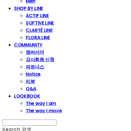
Men
SHOP BY LINE
ACTIF LINE
SOFTIVE LINE
CLARTÉ LINE
FLORA LINE
COMMUNITY
앰버서더
강사회원 신청
파트너스
Notice
리뷰
Q&A
LOOKBOOK
The way I am
The way I move
Search
검색