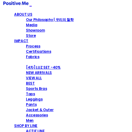
ABOUT US
Our Philosophy | 우리의 철학
Media
Showroom
Store
IMPACT
Process
Certifications
Fabrics
SHOP
[4차] LUZ SET -40%
NEW ARRIVALS
VIEW ALL
BEST
Sports Bras
Tops
Leggings
Pants
Jacket & Outer
Accessories
Men
SHOP BY LINE
ACTIF LINE