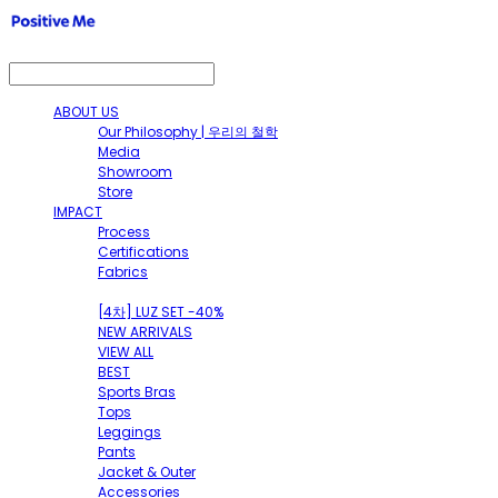
ABOUT US
Our Philosophy | 우리의 철학
Media
Showroom
Store
IMPACT
Process
Certifications
Fabrics
SHOP
[4차] LUZ SET -40%
NEW ARRIVALS
VIEW ALL
BEST
Sports Bras
Tops
Leggings
Pants
Jacket & Outer
Accessories