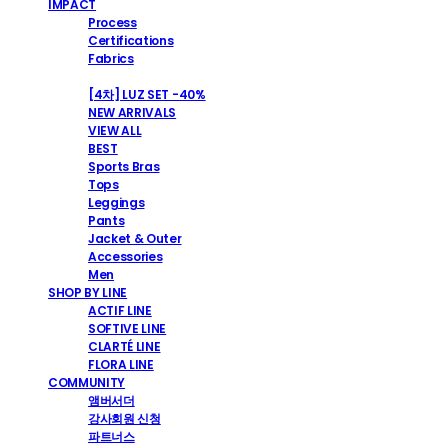
IMPACT
Process
Certifications
Fabrics
SHOP
[4차] LUZ SET -40%
NEW ARRIVALS
VIEW ALL
BEST
Sports Bras
Tops
Leggings
Pants
Jacket & Outer
Accessories
Men
SHOP BY LINE
ACTIF LINE
SOFTIVE LINE
CLARTÉ LINE
FLORA LINE
COMMUNITY
앰버서더
강사회원 신청
파트너스