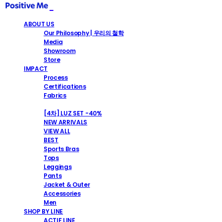
ABOUT US
Our Philosophy | 우리의 철학
Media
Showroom
Store
IMPACT
Process
Certifications
Fabrics
SHOP
[4차] LUZ SET -40%
NEW ARRIVALS
VIEW ALL
BEST
Sports Bras
Tops
Leggings
Pants
Jacket & Outer
Accessories
Men
SHOP BY LINE
ACTIF LINE