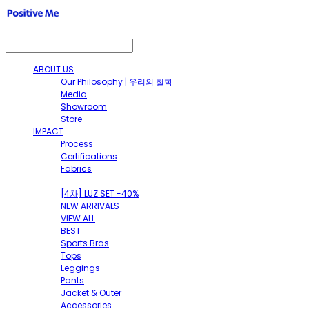
ABOUT US
Our Philosophy | 우리의 철학
Media
Showroom
Store
IMPACT
Process
Certifications
Fabrics
SHOP
[4차] LUZ SET -40%
NEW ARRIVALS
VIEW ALL
BEST
Sports Bras
Tops
Leggings
Pants
Jacket & Outer
Accessories