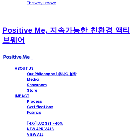
The way I move
Positive Me, 지속가능한 친환경 액티
브웨어
ABOUT US
Our Philosophy | 우리의 철학
Media
Showroom
Store
IMPACT
Process
Certifications
Fabrics
SHOP
[4차] LUZ SET -40%
NEW ARRIVALS
VIEW ALL