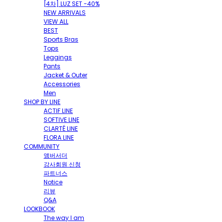
[4차] LUZ SET -40%
NEW ARRIVALS
VIEW ALL
BEST
Sports Bras
Tops
Leggings
Pants
Jacket & Outer
Accessories
Men
SHOP BY LINE
ACTIF LINE
SOFTIVE LINE
CLARTÉ LINE
FLORA LINE
COMMUNITY
앰버서더
강사회원 신청
파트너스
Notice
리뷰
Q&A
LOOKBOOK
The way I am