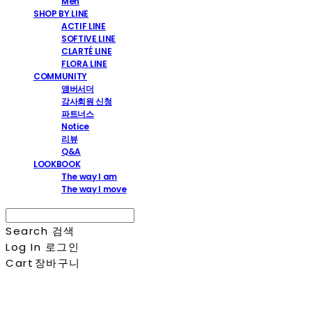
Men
SHOP BY LINE
ACTIF LINE
SOFTIVE LINE
CLARTÉ LINE
FLORA LINE
COMMUNITY
앰버서더
강사회원 신청
파트너스
Notice
리뷰
Q&A
LOOKBOOK
The way I am
The way I move
Search
검색
Log In
로그인
Cart
장바구니