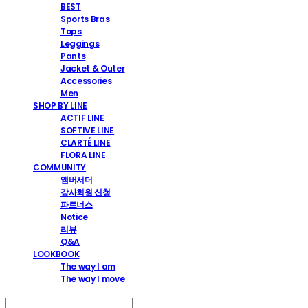
BEST
Sports Bras
Tops
Leggings
Pants
Jacket & Outer
Accessories
Men
SHOP BY LINE
ACTIF LINE
SOFTIVE LINE
CLARTÉ LINE
FLORA LINE
COMMUNITY
앰버서더
강사회원 신청
파트너스
Notice
리뷰
Q&A
LOOKBOOK
The way I am
The way I move